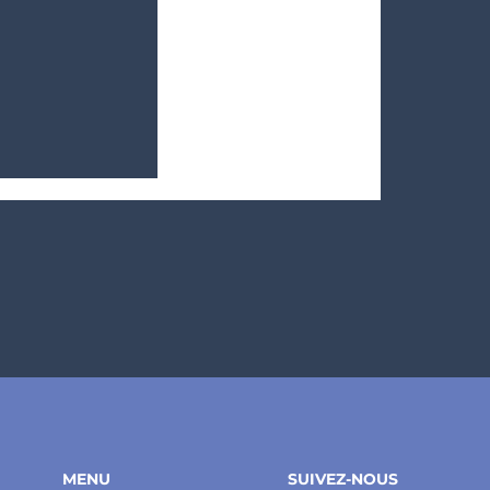
 Noël... mais pas
 de décrocher !
onger dans la
 il reste
MENU
SUIVEZ-NOUS