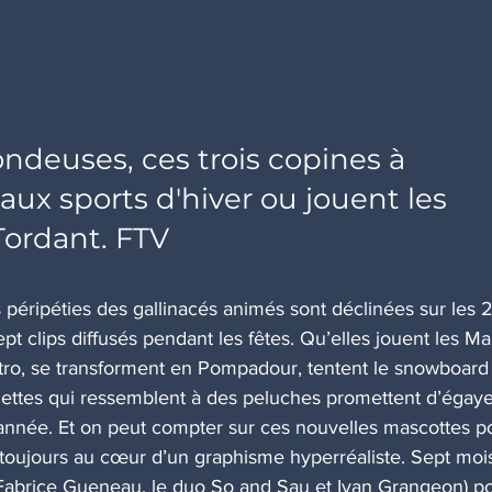
ondeuses, ces trois copines à 
aux sports d'hiver ou jouent les 
Tordant. FTV 
 péripéties des gallinacés animés sont déclinées sur les 
pt clips diffusés pendant les fêtes. Qu’elles jouent les Mar
ro, se transforment en Pompadour, tentent le snowboard
ulettes qui ressemblent à des peluches promettent d’égaye
’année. Et on peut compter sur ces nouvelles mascottes p
 toujours au cœur d’un graphisme hyperréaliste. Sept mois
(Fabrice Gueneau, le duo So and Sau et Ivan Grangeon) po