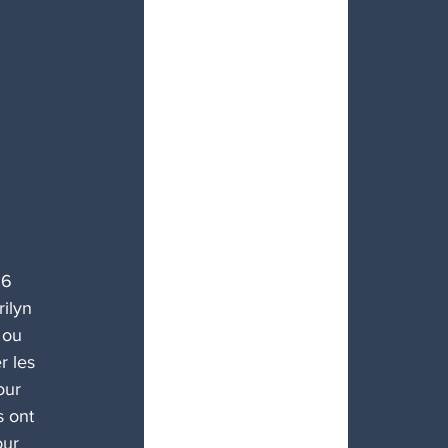
26 
ilyn 
 ou 
r les 
our 
 ont 
ur 