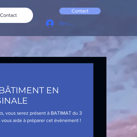
Contact
Contact
Se connecter
 BÂTIMENT EN
GINALE
ts, vous serez présent à BATIMAT du 3
 vous aide à préparer cet évènement !