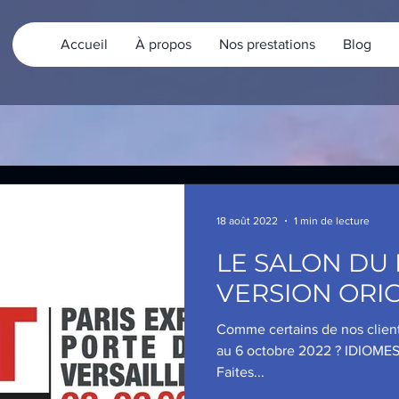
Accueil
À propos
Nos prestations
Blog
18 août 2022
1 min de lecture
LE SALON DU
VERSION ORI
Comme certains de nos clien
au 6 octobre 2022 ? IDIOMES
Faites...