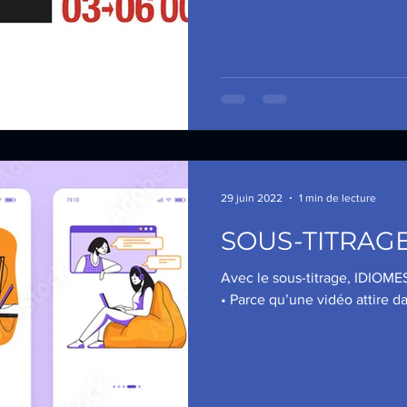
29 juin 2022
1 min de lecture
SOUS-TITRAG
Avec le sous-titrage, IDIOMES
• Parce qu’une vidéo attire da